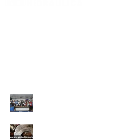
NORTE HIDRAULICA DISTRIBUIDORA DE PECAS E COMPONENTES
HIDRAULICOS LTDA.
CNPJ: 01.625.460/0001-78
KM 06, FL 34, QD 08, LT 09, Nova Marabá, Marabá, PA
Fone:094 3322-3261 / 3321-5257
E-mail:
contato@nortehidraulica.com.br
POSTS RECENTES
WORK SHOP – Bombas Hidráulicas e Motores de
Pistão | NORTE HIDRÁULICA
7 de abril de 2019
Sem comentários
Contaminação hidráulica reduz desempenho de
tratores