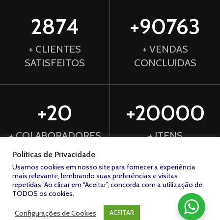
2874
+90763
+ CLIENTES
+ VENDAS
SATISFEITOS
CONCLUIDAS
+20
+20000
+ COLABORADORES
+ ITENS
DISPONÍVEIS
Políticas de Privacidade
Usamos cookies em nosso site para fornecer a experiência
mais relevante, lembrando suas preferências e visitas
repetidas. Ao clicar em “Aceitar”, concorda com a utilização de
+7348
12
TODOS os cookies.
Configurações de Cookies
ACEITAR