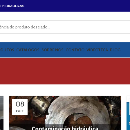
S HIDRÁULICAS.
ODUTOS
CATÁLOGOS
SOBRE NÓS
CONTATO
VIDEOTECA
BLOG
08
OUT