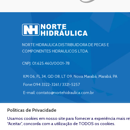
NORTE HIDRAULICA DISTRIBUIDORA DE PECAS E
COMPONENTES HIDRAULICOS LTDA.
CNPJ: 01.625.460/0001-78
KM 06, FL 34, QD 08, LT 09, Nova Marabá, Marabá, PA
Fone:094 3322-3261 / 3321-5257
E-mail:
contato@nortehidraulica.com.br
Políticas de Privacidade
Usamos cookies em nosso site para fornecer a experiência mais rele
Zeroum
NORTE HIDRÁULICA © 2023
/
Desenvolvido por: Agência
Stud
“Aceitar”, concorda com a utilização de TODOS os cookies.