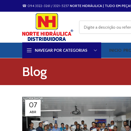
☎ 094 3322-3261 / 3321-5257
NORTE HIDRÁULICA | TUDO EM PEÇA
NAVEGAR POR CATEGORIAS
INICIO
PR
Blog
07
ABR