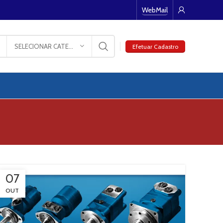
WebMail
SELECIONAR CATEGORIA
Efetuar Cadastro
07
OUT