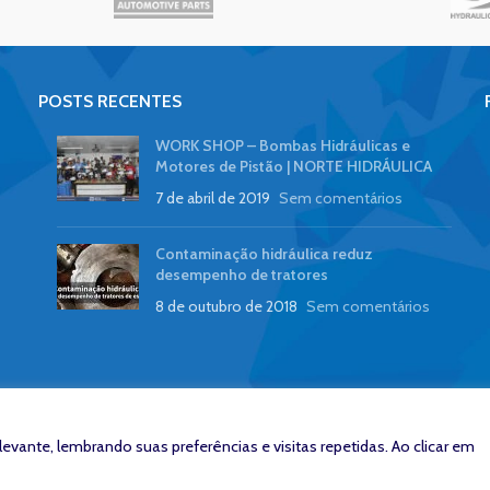
POSTS RECENTES
WORK SHOP – Bombas Hidráulicas e
Motores de Pistão | NORTE HIDRÁULICA
7 de abril de 2019
Sem comentários
Contaminação hidráulica reduz
desempenho de tratores
8 de outubro de 2018
Sem comentários
vante, lembrando suas preferências e visitas repetidas. Ao clicar em
io - www.zeroumstudio.com.br