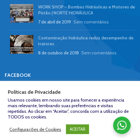
WORK SHOP – Bombas Hidráulicas e Motores de
Pistão | NORTE HIDRÁULICA
7 de abril de 2019
Sem comentários
Contaminação hidráulica reduz desempenho de
tratores
8 de outubro de 2018
Sem comentários
FACEBOOK
Políticas de Privacidade
Usamos cookies em nosso site para fornecer a experiência
mais relevante, lembrando suas preferências e visitas
repetidas. Ao clicar em “Aceitar”, concorda com a utilização de
Zeroum
NORTE HIDRÁULICA © 2023
/
Desenvolvido por: Agência
Studio -
TODOS os cookies.
www.zeroumstudio.com.br
Configurações de Cookies
ACEITAR