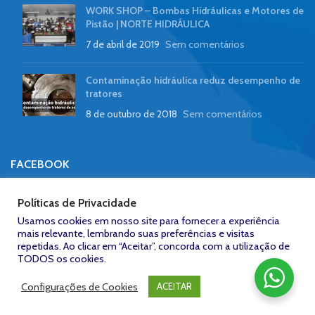
WORK SHOP – Bombas Hidráulicas e Motores de
Pistão | NORTE HIDRÁULICA
7 de abril de 2019
Sem comentários
Contaminação hidráulica reduz desempenho de
tratores
8 de outubro de 2018
Sem comentários
FACEBOOK
Políticas de Privacidade
Usamos cookies em nosso site para fornecer a experiência
mais relevante, lembrando suas preferências e visitas
repetidas. Ao clicar em “Aceitar”, concorda com a utilização de
Zeroum
NORTE HIDRÁULICA © 2023
/
Desenvolvido por: Agência
Studio -
TODOS os cookies.
www.zeroumstudio.com.br
Configurações de Cookies
ACEITAR