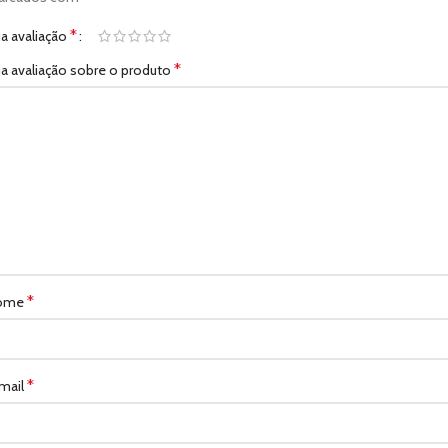
*
a avaliação
*
a avaliação sobre o produto
*
ome
*
mail