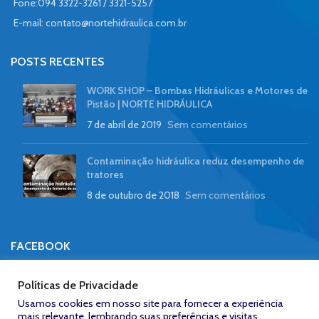
Fone:094 3322-3261 / 3321-5257
E-mail:
contato@nortehidraulica.com.br
POSTS RECENTES
WORK SHOP – Bombas Hidráulicas e Motores de
Pistão | NORTE HIDRÁULICA
7 de abril de 2019
Sem comentários
Contaminação hidráulica reduz desempenho de
tratores
8 de outubro de 2018
Sem comentários
FACEBOOK
Políticas de Privacidade
Usamos cookies em nosso site para fornecer a experiência
mais relevante, lembrando suas preferências e visitas