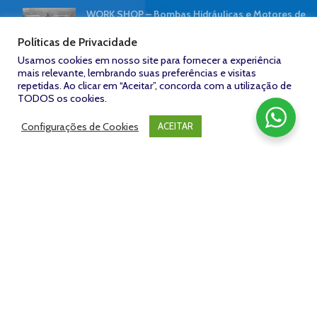
WORK SHOP – Bombas Hidráulicas e Motores de
Pistão | NORTE HIDRÁULICA
Políticas de Privacidade
7 de abril de 2019
Sem comentários
Usamos cookies em nosso site para fornecer a experiência
mais relevante, lembrando suas preferências e visitas
Contaminação hidráulica reduz desempenho de
repetidas. Ao clicar em “Aceitar”, concorda com a utilização de
tratores
TODOS os cookies.
8 de outubro de 2018
Sem comentários
Configurações de Cookies
ACEITAR
FACEBOOK
Zeroum
NORTE HIDRÁULICA © 2023
/
Desenvolvido por: Agência
Studio -
www.zeroumstudio.com.br