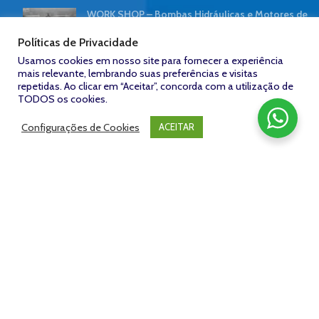
WORK SHOP – Bombas Hidráulicas e Motores de
Pistão | NORTE HIDRÁULICA
Políticas de Privacidade
7 de abril de 2019
Sem comentários
Usamos cookies em nosso site para fornecer a experiência
mais relevante, lembrando suas preferências e visitas
Contaminação hidráulica reduz desempenho de
repetidas. Ao clicar em “Aceitar”, concorda com a utilização de
tratores
TODOS os cookies.
8 de outubro de 2018
Sem comentários
Configurações de Cookies
ACEITAR
FACEBOOK
Zeroum
NORTE HIDRÁULICA © 2023
/
Desenvolvido por: Agência
Studio -
www.zeroumstudio.com.br