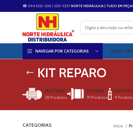
☎ 094 3322-3261 / 3321-5257
NORTE HIDRÁULICA | TUDO EM PEÇA
NAVEGAR POR CATEGORIAS
INICIO
PR
KIT REPARO
MOTORES
BOMBAS
HIDROST
28 Produtos
91 Produtos
9 Produto
CATEGORIAS
Início
Pr