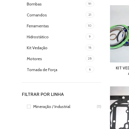
Bombas
91
Comandos
21
Ferramentas
10
Hidrostático
9
Kit Vedação
16
Motores
28
KIT VE
Tomada de Força
6
FILTRAR POR LINHA
Mineração / Industrial
(11)