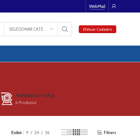
WebMail
SELECIONAR CATEGORIA
Efetuar Cadastro
O
TOMADA DE FORÇA
6 Produtos
Exibir
9
24
36
Filters