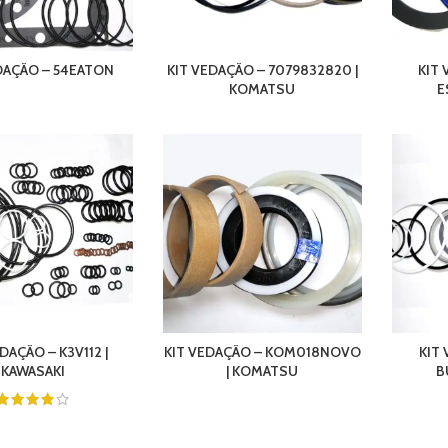
DAÇÃO – 54EATON
KIT VEDAÇÃO – 7079832820 |
KIT 
KOMATSU
E
DAÇÃO – K3V112 |
KIT VEDAÇÃO – KOM018NOVO
KIT
KAWASAKI
| KOMATSU
B