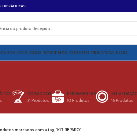
S HIDRÁULICAS.
ODUTOS
CATÁLOGOS
SOBRE NÓS
CONTATO
VIDEOTECA
BLOG
ÁTICO
COMANDOS
FERRAMENTAS
KIT VEDAÇÃ
s
21 Produtos
10 Produtos
16 Produtos
odutos marcados com a tag “KIT REPARO”