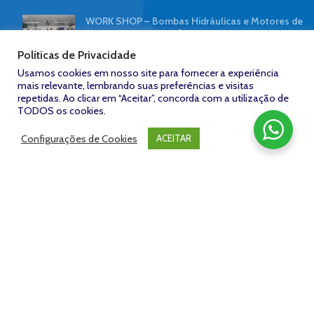
WORK SHOP – Bombas Hidráulicas e Motores de
Pistão | NORTE HIDRÁULICA
7 de abril de 2019
Sem comentários
Políticas de Privacidade
Usamos cookies em nosso site para fornecer a experiência
mais relevante, lembrando suas preferências e visitas
Contaminação hidráulica reduz desempenho de
repetidas. Ao clicar em “Aceitar”, concorda com a utilização de
tratores
TODOS os cookies.
8 de outubro de 2018
Sem comentários
Configurações de Cookies
ACEITAR
FACEBOOK
Zeroum
NORTE HIDRÁULICA © 2023
/
Desenvolvido por: Agência
Studio -
www.zeroumstudio.com.br