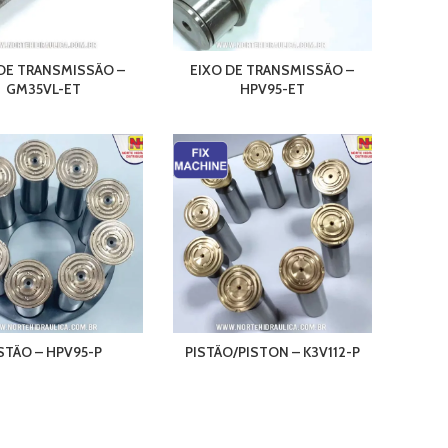
 DE TRANSMISSÃO –
EIXO DE TRANSMISSÃO –
GM35VL-ET
HPV95-ET
STÃO – HPV95-P
PISTÃO/PISTON – K3V112-P