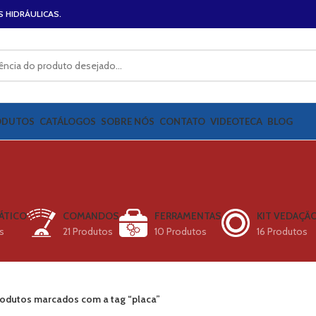
S HIDRÁULICAS.
ODUTOS
CATÁLOGOS
SOBRE NÓS
CONTATO
VIDEOTECA
BLOG
ÁTICO
COMANDOS
FERRAMENTAS
KIT VEDAÇÃ
s
21 Produtos
10 Produtos
16 Produtos
odutos marcados com a tag “placa”