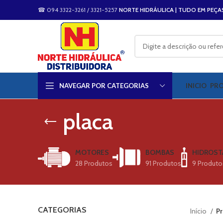
☎ 094 3322-3261 / 3321-5257
NORTE HIDRÁULICA | TUDO EM PEÇA
NAVEGAR POR CATEGORIAS
INICIO
PR
placa
MOTORES
BOMBAS
HIDROST
28 Produtos
91 Produtos
9 Produto
CATEGORIAS
Início
Pr