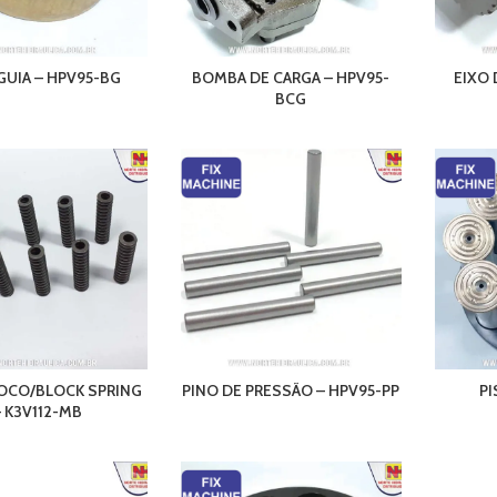
GUIA – HPV95-BG
BOMBA DE CARGA – HPV95-
EIXO
BCG
OCO/BLOCK SPRING
PINO DE PRESSÃO – HPV95-PP
PI
 K3V112-MB