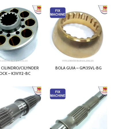
 CILINDRO/CILYNDER
BOLA GUIA – GM35VL-BG
OCK – K3V112-BC