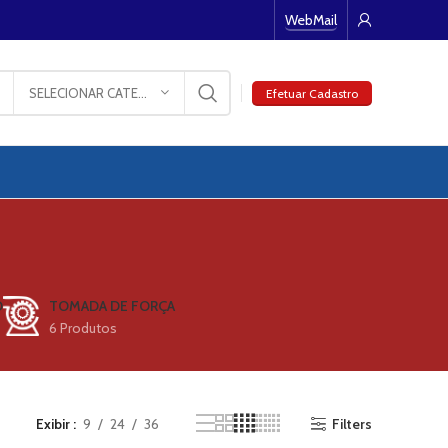
WebMail
SELECIONAR CATEGORIA
Efetuar Cadastro
O
TOMADA DE FORÇA
6 Produtos
Exibir
9
24
36
Filters