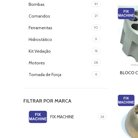
Bombas
91
Comandos
21
Ferramentas
10
Hidrostático
9
Kit Vedação
16
Motores
28
BLOCO C
Tomada de Força
6
FILTRAR POR MARCA
FIX MACHINE
26