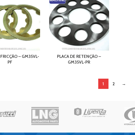
 FRICÇÃO – GM35VL-
PLACA DE RETENÇÃO –
PF
GM35VL-PR
1
2
→