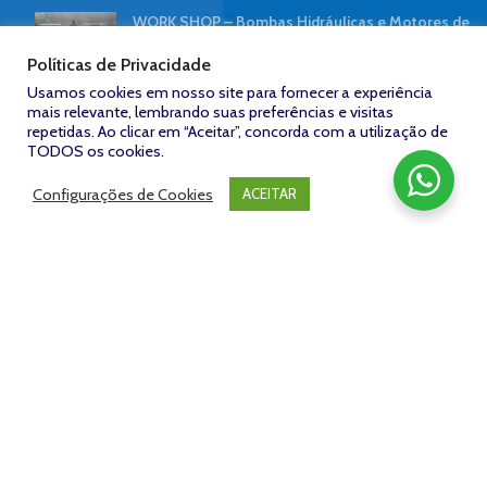
WORK SHOP – Bombas Hidráulicas e Motores de
Pistão | NORTE HIDRÁULICA
Políticas de Privacidade
7 de abril de 2019
Sem comentários
Usamos cookies em nosso site para fornecer a experiência
mais relevante, lembrando suas preferências e visitas
Contaminação hidráulica reduz desempenho de
repetidas. Ao clicar em “Aceitar”, concorda com a utilização de
tratores
TODOS os cookies.
8 de outubro de 2018
Sem comentários
Configurações de Cookies
ACEITAR
FACEBOOK
Zeroum
NORTE HIDRÁULICA © 2023
/
Desenvolvido por: Agência
Studio -
www.zeroumstudio.com.br