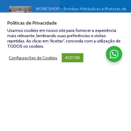
WORK SHOP – Bombas Hidráulicas e Motores de
Pistão | NORTE HIDRÁULICA
7 de abril de 2019
Sem comentários
Políticas de Privacidade
Usamos cookies em nosso site para fornecer a experiência
mais relevante, lembrando suas preferências e visitas
Contaminação hidráulica reduz desempenho de
repetidas. Ao clicar em “Aceitar”, concorda com a utilização de
tratores
TODOS os cookies.
8 de outubro de 2018
Sem comentários
Configurações de Cookies
ACEITAR
FACEBOOK
Zeroum
NORTE HIDRÁULICA © 2023
/
Desenvolvido por: Agência
Studio -
www.zeroumstudio.com.br