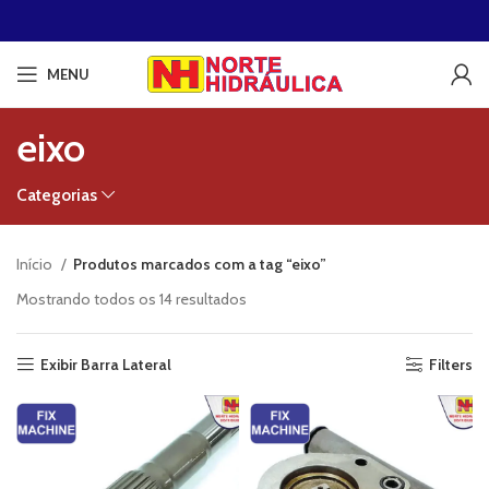
MENU
eixo
Categorias
Início
Produtos marcados com a tag “eixo”
Classificado
Mostrando todos os 14 resultados
por
classificação
Exibir Barra Lateral
Filters
média