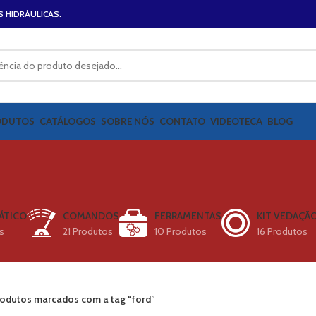
S HIDRÁULICAS.
ODUTOS
CATÁLOGOS
SOBRE NÓS
CONTATO
VIDEOTECA
BLOG
ÁTICO
COMANDOS
FERRAMENTAS
KIT VEDAÇÃ
s
21 Produtos
10 Produtos
16 Produtos
odutos marcados com a tag “ford”