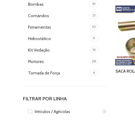
Bombas
91
Comandos
21
Ferramentas
10
Hidrostático
9
Kit Vedação
16
Motores
28
SACA RO
Tomada de Força
6
FILTRAR POR LINHA
Veículos / Agrícolas
(1)