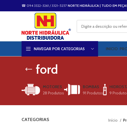
☎ 094 3322-3261 / 3321-5257
NORTE HIDRÁULICA | TUDO EM PEÇA
NAVEGAR POR CATEGORIAS
INICIO
PR
ford
MOTORES
BOMBAS
HIDROST
28 Produtos
91 Produtos
9 Produto
CATEGORIAS
Início
Pr