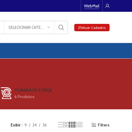
WebMail
SELECIONAR CATEGORIA
Efetuar Cadastro
O
TOMADA DE FORÇA
6 Produtos
Exibir
9
24
36
Filters