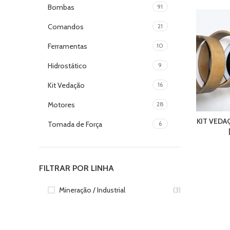
Bombas
91
Comandos
21
Ferramentas
10
Hidrostático
9
Kit Vedação
16
Motores
28
KIT VED
Tomada de Força
6
FILTRAR POR LINHA
Mineração / Industrial
(3)