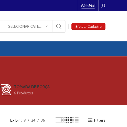
WebMail
SELECIONAR CATEGORIA
Efetuar Cadastro
O
TOMADA DE FORÇA
6 Produtos
Exibir
9
24
36
Filters