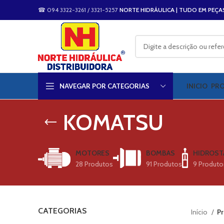
☎ 094 3322-3261 / 3321-5257
NORTE HIDRÁULICA | TUDO EM PEÇA
NAVEGAR POR CATEGORIAS
INICIO
PR
KOMATSU
MOTORES
BOMBAS
HIDROST
28 Produtos
91 Produtos
9 Produto
CATEGORIAS
Início
P