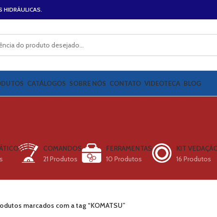
S HIDRÁULICAS.
ODUTOS
CATÁLOGOS
SOBRE NÓS
CONTATO
VIDEOTECA
BLOG
ÁTICO
COMANDOS
FERRAMENTAS
KIT VEDAÇÃ
s
21 Produtos
10 Produtos
16 Produtos
rodutos marcados com a tag “KOMATSU”