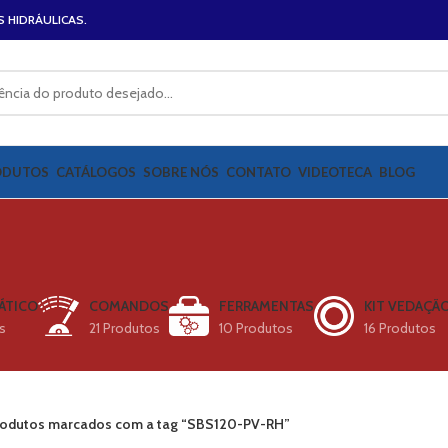
S HIDRÁULICAS.
ODUTOS
CATÁLOGOS
SOBRE NÓS
CONTATO
VIDEOTECA
BLOG
ÁTICO
COMANDOS
FERRAMENTAS
KIT VEDAÇÃ
s
21 Produtos
10 Produtos
16 Produtos
odutos marcados com a tag “SBS120-PV-RH”