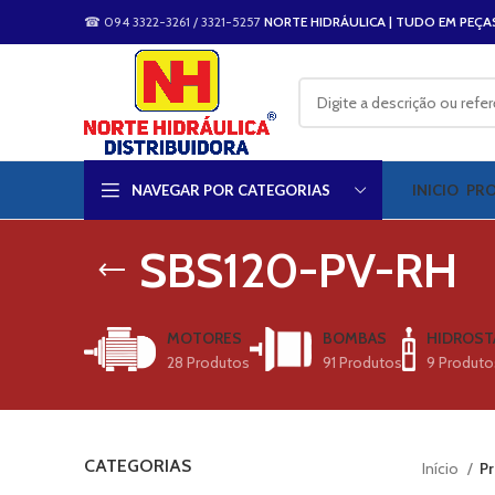
☎ 094 3322-3261 / 3321-5257
NORTE HIDRÁULICA | TUDO EM PEÇA
NAVEGAR POR CATEGORIAS
INICIO
PR
SBS120-PV-RH
MOTORES
BOMBAS
HIDROST
28 Produtos
91 Produtos
9 Produto
CATEGORIAS
Início
Pr