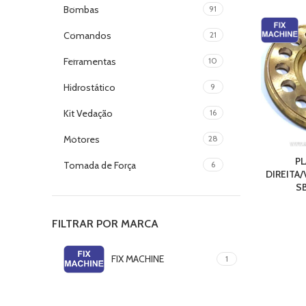
Bombas
91
Comandos
21
Ferramentas
10
Hidrostático
9
Kit Vedação
16
Motores
28
PL
Tomada de Força
6
DIREITA/
S
FILTRAR POR MARCA
FIX MACHINE
1