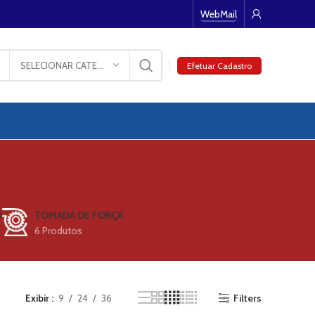
WebMail
SELECIONAR CATEGORIA
Efetuar Cadastro
O
TOMADA DE FORÇA
6 Produtos
Exibir
9
24
36
Filters