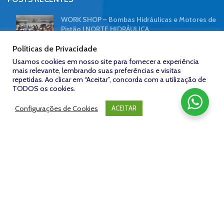
WORK SHOP – Bombas Hidráulicas e Motores de
Pistão | NORTE HIDRÁULICA
7 de abril de 2019
Sem comentários
Políticas de Privacidade
Usamos cookies em nosso site para fornecer a experiência
Contaminação hidráulica reduz desempenho de
mais relevante, lembrando suas preferências e visitas
tratores
repetidas. Ao clicar em “Aceitar”, concorda com a utilização de
TODOS os cookies.
8 de outubro de 2018
Sem comentários
Configurações de Cookies
ACEITAR
FACEBOOK
Zeroum
NORTE HIDRÁULICA © 2023
/
Desenvolvido por: Agência
Studio -
www.zeroumstudio.com.br