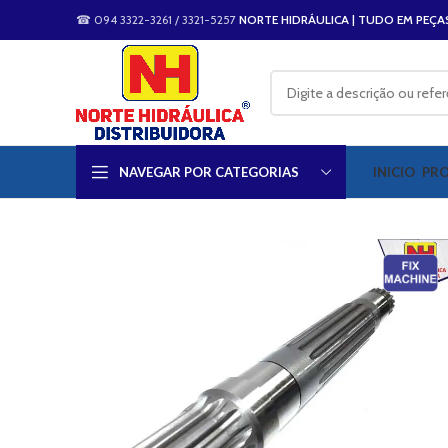
☎ 094 3322-3261 / 3321-5257
NORTE HIDRÁULICA | TUDO EM PEÇA
NAVEGAR POR CATEGORIAS
INICIO
PR