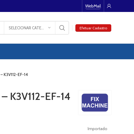
WebMail
SELECIONAR CATEGORIA
Efetuar Cadastro
– K3V112-EF-14
– K3V112-EF-14
Importado