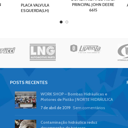
N
PRINCIPAL JOHN DEERE
PLACA VALVULA
6615
ESQUERDA(LH)
POSTS RECENTES
WORK SHOP – Bombas Hidráulicas e
Motores de Pistão | NORTE HIDRÁULICA
7 de abril de 2019
Sem comentários
Contaminação hidráulica reduz
desempenho de tratores