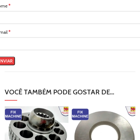
*
ome
*
mail
VOCÊ TAMBÉM PODE GOSTAR DE…