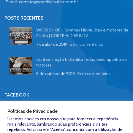
E-mail:
contato@nortehidraulica.com.br
POSTS RECENTES
WORK SHOP – Bombas Hidráulicas e Motores de
Pistão | NORTE HIDRÁULICA
7 de abril de 2019
Sem comentários
Contaminação hidráulica reduz desempenho de
tratores
8 de outubro de 2018
Sem comentários
FACEBOOK
Políticas de Privacidade
Usamos cookies em nosso site para fornecer a experiência
mais relevante, lembrando suas preferências e visitas
repetidas. Ao clicar em “Aceitar”, concorda com a utilização de
Zeroum
NORTE HIDRÁULICA © 2023
/
Desenvolvido por: Agência
Studio -