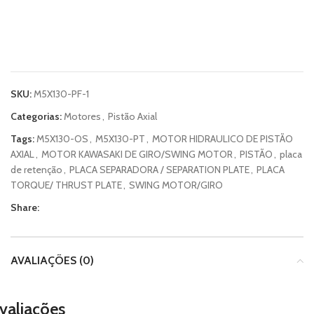
SKU:
M5X130-PF-1
Categorias:
Motores
,
Pistão Axial
Tags:
M5X130-OS
,
M5X130-PT
,
MOTOR HIDRAULICO DE PISTÃO
AXIAL
,
MOTOR KAWASAKI DE GIRO/SWING MOTOR
,
PISTÃO
,
placa
de retenção
,
PLACA SEPARADORA / SEPARATION PLATE
,
PLACA
TORQUE/ THRUST PLATE
,
SWING MOTOR/GIRO
Share:
AVALIAÇÕES (0)
valiações