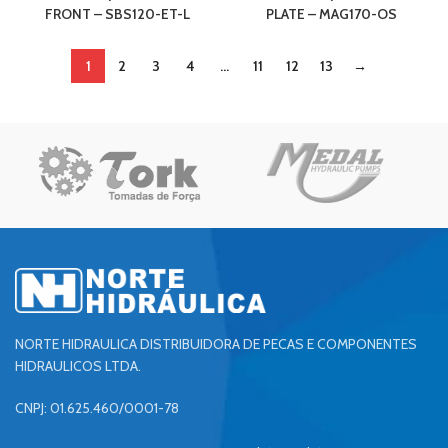
FRONT – SBS120-ET-L
PLATE – MAG170-OS
1
2
3
4
…
11
12
13
→
NORTE HIDRAULICA DISTRIBUIDORA DE PECAS E COMPONENTES
HIDRAULICOS LTDA.
CNPJ: 01.625.460/0001-78