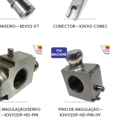
RASEIRO – KEV112-ET
CONECTOR – K3V112-CONEC
E ANGULAÇÃO/SERVO
PINO DE ANGULAÇÃO –
 – K3V112DP-HD-PIN
K3V112DP-HD-PIN-HY