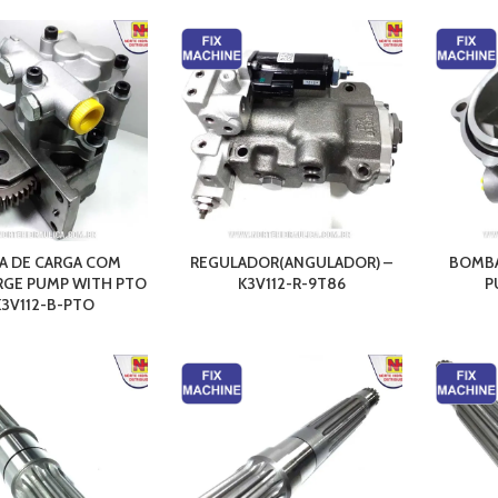
 DE CARGA COM
REGULADOR(ANGULADOR) –
BOMBA
RGE PUMP WITH PTO
K3V112-R-9T86
P
K3V112-B-PTO