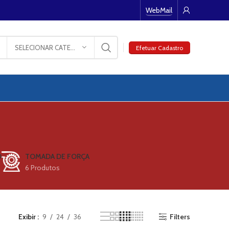
WebMail
SELECIONAR CATEGORIA
Efetuar Cadastro
O
TOMADA DE FORÇA
6 Produtos
Exibir
9
24
36
Filters