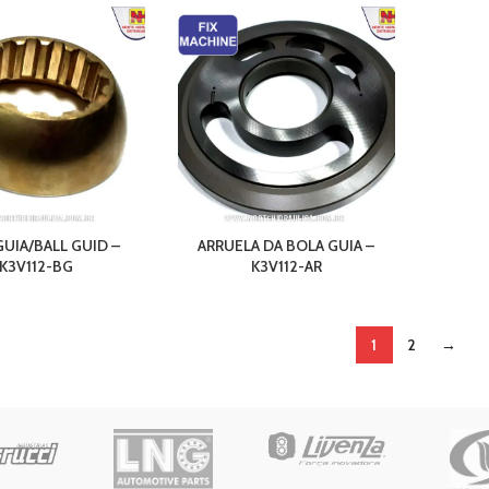
GUIA/BALL GUID –
ARRUELA DA BOLA GUIA –
K3V112-BG
K3V112-AR
1
2
→