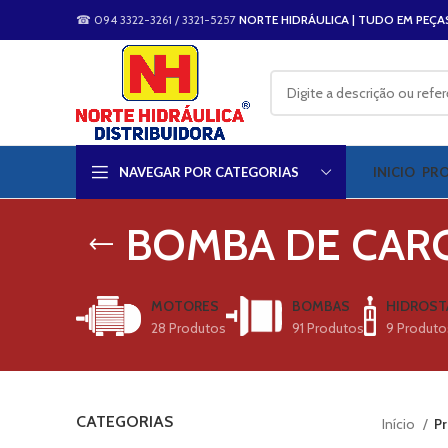
☎ 094 3322-3261 / 3321-5257
NORTE HIDRÁULICA | TUDO EM PEÇA
NAVEGAR POR CATEGORIAS
INICIO
PR
BOMBA DE CAR
MOTORES
BOMBAS
HIDROST
28 Produtos
91 Produtos
9 Produto
CATEGORIAS
Início
P