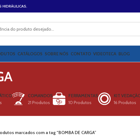
S HIDRÁULICAS.
ODUTOS
CATÁLOGOS
SOBRE NÓS
CONTATO
VIDEOTECA
BLOG
GA
ÁTICO
COMANDOS
FERRAMENTAS
KIT VEDAÇÃ
s
21 Produtos
10 Produtos
16 Produtos
rodutos marcados com a tag “BOMBA DE CARGA”