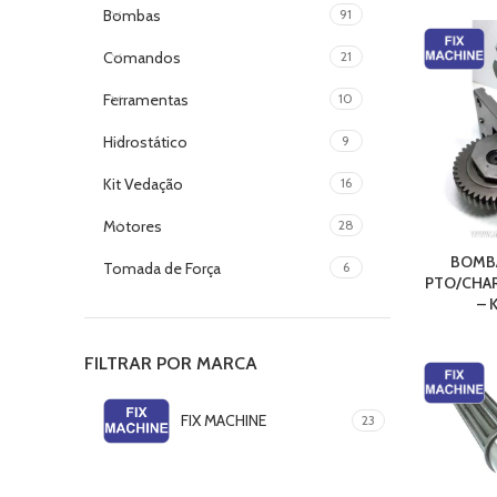
Bombas
91
Comandos
21
Ferramentas
10
Hidrostático
9
Kit Vedação
16
Motores
28
BOMBA
Tomada de Força
6
PTO/CHA
– 
FILTRAR POR MARCA
FIX MACHINE
23