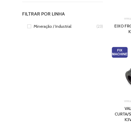
FILTRAR POR LINHA
EIXO FR
Mineração / Industrial
(23)
K
VA
CURTA/S
K3