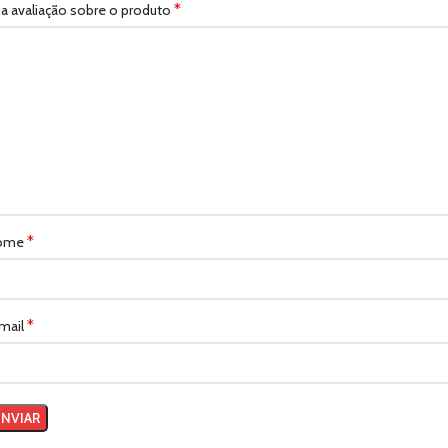
*
a avaliação sobre o produto
*
ome
*
mail