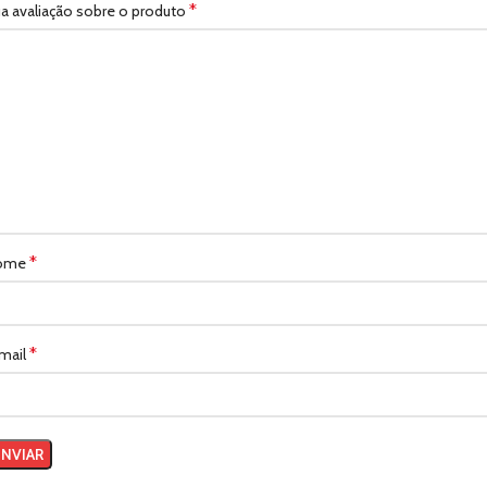
*
a avaliação sobre o produto
*
ome
*
mail