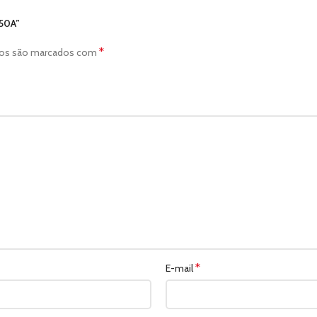
50A”
*
ios são marcados com
*
E-mail