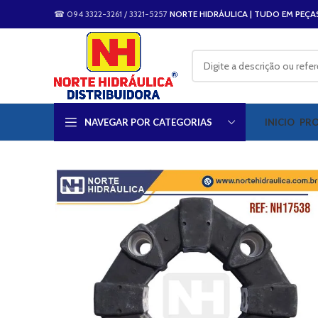
☎ 094 3322-3261 / 3321-5257
NORTE HIDRÁULICA | TUDO EM PEÇA
NAVEGAR POR CATEGORIAS
INICIO
PR